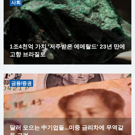
사회
1조4천억 가치 '저주받은 에메랄드' 23년 만에
고향 브라질로
금융/증권
달러 모으는 中기업들...미중 금리차에 무역갈