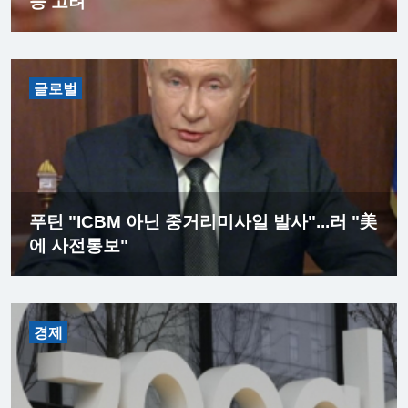
등 고려
글로벌
푸틴 "ICBM 아닌 중거리미사일 발사"...러 "美
에 사전통보"
경제