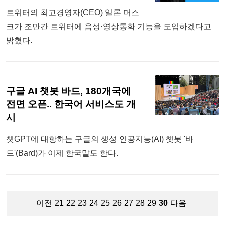
트위터의 최고경영자(CEO) 일론 머스
크가 조만간 트위터에 음성·영상통화 기능을 도입하겠다고
밝혔다.
구글 AI 챗봇 바드, 180개국에
전면 오픈.. 한국어 서비스도 개
시
챗GPT에 대항하는 구글의 생성 인공지능(AI) 챗봇 '바
드'(Bard)가 이제 한국말도 한다.
이전
21
22
23
24
25
26
27
28
29
30
다음