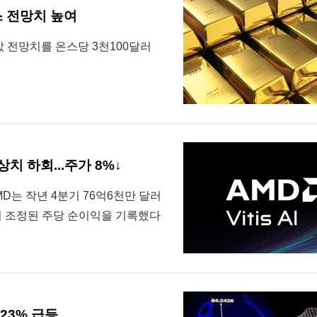
스 전망치 높여
 전망치를 온스당 3천100달러
상치 하회...주가 8%↓
D는 작년 4분기 76억6천만 달러
원)의 조정된 주당 순이익을 기록했다
 23% 급등