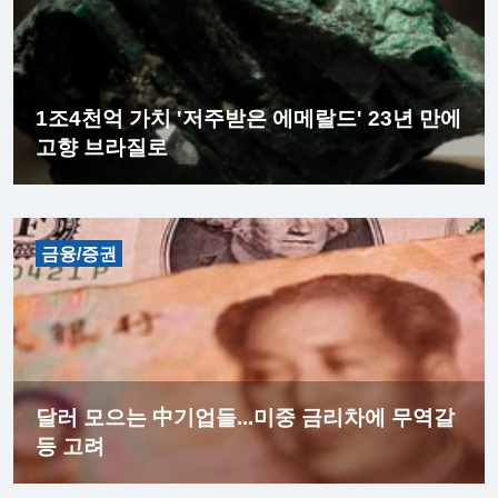
1조4천억 가치 '저주받은 에메랄드' 23년 만에
고향 브라질로
금융/증권
달러 모으는 中기업들...미중 금리차에 무역갈
등 고려