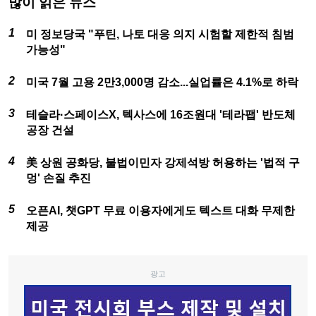
많이 읽은 뉴스
미 정보당국 "푸틴, 나토 대응 의지 시험할 제한적 침범
가능성"
미국 7월 고용 2만3,000명 감소...실업률은 4.1%로 하락
테슬라·스페이스X, 텍사스에 16조원대 '테라팹' 반도체
공장 건설
美 상원 공화당, 불법이민자 강제석방 허용하는 '법적 구
멍' 손질 추진
오픈AI, 챗GPT 무료 이용자에게도 텍스트 대화 무제한
제공