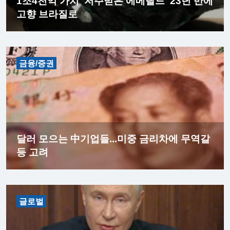
1조4천억 가치 '저주받은 에메랄드' 23년 만에
고향 브라질로
금융/증권
달러 모으는 中기업들...미중 금리차에 무역갈
등 고려
글로벌