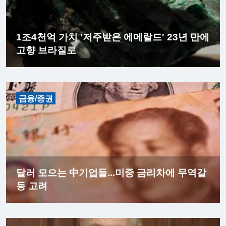
1조4천억 가치 '저주받은 에메랄드' 23년 만에
고향 브라질로
금융/증권
달러 모으는 中기업들...미중 금리차에 무역갈
등 고려