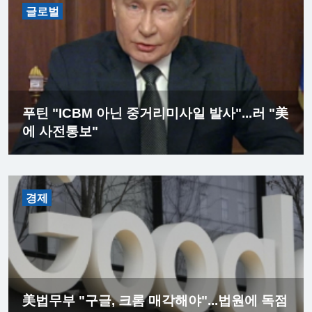
글로벌
푸틴 "ICBM 아닌 중거리미사일 발사"...러 "美
에 사전통보"
경제
美법무부 "구글, 크롬 매각해야"...법원에 독점