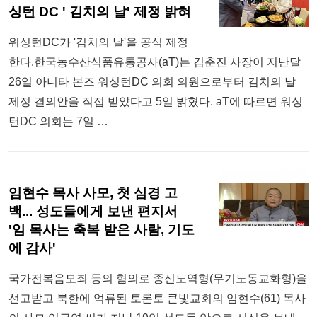
싱턴 DC ' 김치의 날' 제정 밝혀
워싱턴DC가 '김치의 날'을 공식 제정
한다.한국농수산식품유통공사(aT)는 김춘진 사장이 지난달
26일 아니타 본즈 워싱턴DC 의회 의원으로부터 김치의 날
제정 결의안을 직접 받았다고 5일 밝혔다. aT에 따르면 워싱
턴DC 의회는 7일 …
임현수 목사 사모, 첫 심경 고
백... 성도들에게 보낸 편지서
'임 목사는 축복 받은 사람, 기도
에 감사'
국가전복음모죄 등의 혐의로 종신노역형(무기노동교화형)을
선고받고 북한에 억류된 토론토 큰빛교회의 임현수(61) 목사