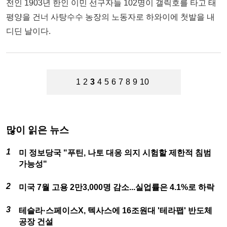
전인 1903년 한인 이민 선구자들 102명이 갤릭호를 타고 태
평양을 건너 사탕수수 농장의 노동자로 하와이에 첫발을 내
디딘 날이다.
1
2
3
4
5
6
7
8
9
10
많이 읽은 뉴스
미 정보당국 "푸틴, 나토 대응 의지 시험할 제한적 침범
가능성"
미국 7월 고용 2만3,000명 감소...실업률은 4.1%로 하락
테슬라·스페이스X, 텍사스에 16조원대 '테라팹' 반도체
공장 건설