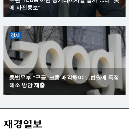
푸틴 "ICBM 아닌 중거리미사일 발사"...러 "美
에 사전통보"
경제
美법무부 "구글, 크롬 매각해야"...법원에 독점
해소 방안 제출