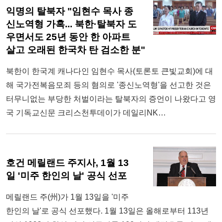
익명의 탈북자 "임현수 목사 종
신노역형 가혹... 북한·탈북자 도
우면서도 25년 동안 한 아파트
살고 오래된 한국차 탄 검소한 분"
북한이 한국계 캐나다인 임현수 목사(토론토 큰빛교회)에 대
해 국가전복음모죄 등의 혐의로 '종신노역형'을 선고한 것은
터무니없는 부당한 처벌이라는 탈북자의 증언이 나왔다고 영
국 기독교신문 크리스천투데이가 데일리NK…
호건 메릴랜드 주지사, 1월 13
일 '미주 한인의 날' 공식 선포
메릴랜드 주(州)가 1월 13일을 '미주
한인의 날'로 공식 선포했다. 1월 13일은 올해로부터 113년