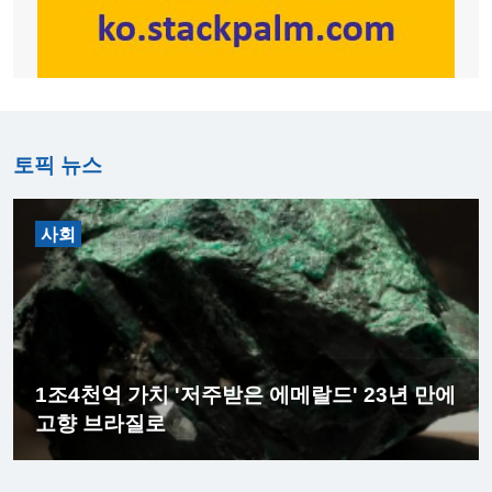
토픽 뉴스
사회
1조4천억 가치 '저주받은 에메랄드' 23년 만에
고향 브라질로